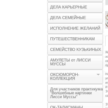
ДЕЛА КАРЬЕРНЫЕ
ДЕЛА СЕМЕЙНЫЕ
ИСПОЛНЕНИЕ ЖЕЛАНИЙ
ПУТЕШЕСТВЕННИКАМ
СЕМЕЙСТВО КУЗЬКИНЫХ
Я
з
АМУЛЕТЫ от ЛИССИ
с
МУССЫ
б
ОКСЮМОРОН-
Н
КОЛЛЕКЦИЯ
у
и
И
Для участников практикума
Э
"Волшебные картинки
с
Лисси Муссы"
Э
ОК-ТАЛИСМАНЫ