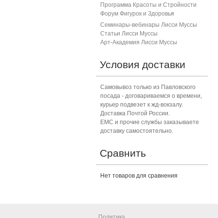
Программа Красоты и Стройности
Форум Фигурок и Здоровь
я
Семинары-вебинары Лисси Муссы
Статьи Лисси Муссы
Арт-Академия Лисси Муссы
Условия доставки
Самовывоз только из Павловского
посада - договариваемся о времени,
курьер подвезет к жд-вокзалу.
Доставка Почтой России.
ЕМС и прочие службы заказываете
доставку самостоятельно.
Сравнить
Нет товаров для сравнения
Политика