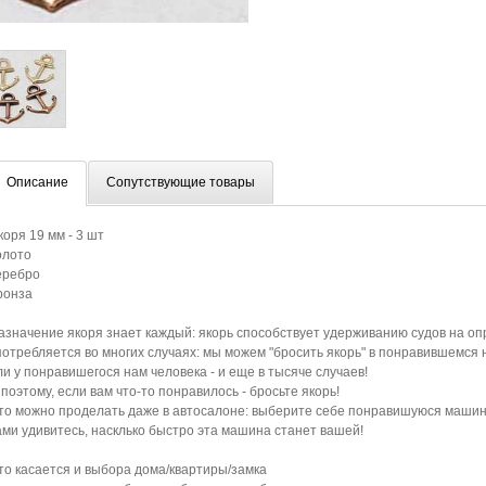
Описание
Сопутствующие товары
коря 19 мм - 3 шт
олото
еребро
ронза
азначение якоря знает каждый: якорь способствует удерживанию судов на оп
потребляется во многих случаях: мы можем "бросить якорь" в понравившемся н
ли у понравишегося нам человека - и еще в тысяче случаев!
 поэтому, если вам что-то понравилось - бросьте якорь!
то можно проделать даже в автосалоне: выберите себе понравишуюся машину -
ами удивитесь, насклько быстро эта машина станет вашей!
то касается и выбора дома/квартиры/замка