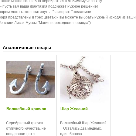
 также можно волшебно перебраться к любимому человеку
 - пусть вам ваша фантазия подскажет нужное решение!
корем можн также притянуть - "заякорить" желаемое
коря предствлены в трех цветах и вы можете выбрать нужный исходя из ваш
 Из книги Лисси Муссы "Магия переходного периода")
Аналогичные товары
Волшебный крючок
Шар Желаний
Серебристый крючок
Волшебный Шар Желаний
отличного качества, не
= Остались два медных,
поцарапает, отл...
один бронза.