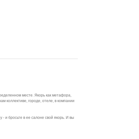
ределенном месте. Якорь как метафора,
ам коллективе, городе, отеле, в компании
 и бросьте в ее салоне свой якорь. И вы