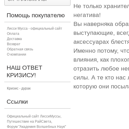
Не только храните
негатива!
Помощь покупателю
Вы наверняка обра
Лисси Мусса - официальный сайт
выступающие, всег
Оплата
Доставка
аксессуарах блест
Возврат
Обратная связь
Именно потому, чт
О компании
влияния, как плохо
НАШ ОТВЕТ
отразить любое нег
КРИЗИСУ!
силы. А те кто нас
которую они посыл
Кризис - дурак
Ссылки
Официальный сайт ЛиссиМуссы
,
Путешествие на РайСвета
,
Форум "Академия Волшебных Наук"