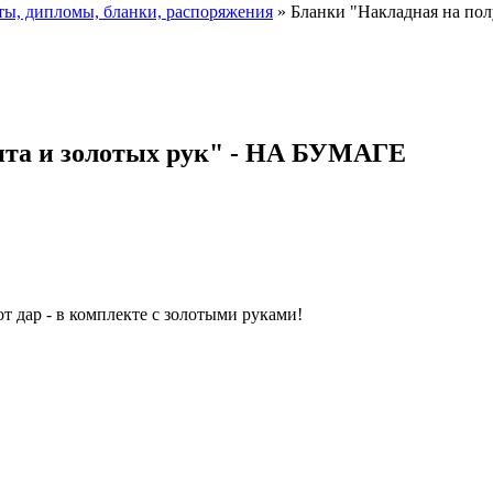
ы, дипломы, бланки, распоряжения
» Бланки "Накладная на по
нта и золотых рук" - НА БУМАГЕ
т дар - в комплекте с золотыми руками!