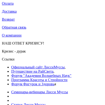
Оплата
Доставка
Возврат
Обратная связь
О компании
НАШ ОТВЕТ КРИЗИСУ!
Кризис - дурак
Ссылки
Официальный сайт ЛиссиМуссы
,
Путешествие на РайСвета
,
Форум "Академия Волшебных Наук"
Программа Красоты и Стройности
Форум Фигурок и Здоровь
я
Семинары-вебинары Лисси Муссы
Статьи Лисси Муссы