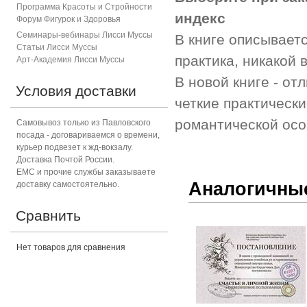
Программа Красоты и Стройности
индекс
Форум Фигурок и Здоровь
я
Семинары-вебинары Лисси Муссы
В книге описываетс
Статьи Лисси Муссы
практика, никакой 
Арт-Академия Лисси Муссы
В новой книге - о
Условия доставки
четкие практически
романтической осо
Самовывоз только из Павловского
посада - договариваемся о времени,
курьер подвезет к жд-вокзалу.
Доставка Почтой России.
ЕМС и прочие службы заказываете
Аналогичны
доставку самостоятельно.
Сравнить
Нет товаров для сравнения