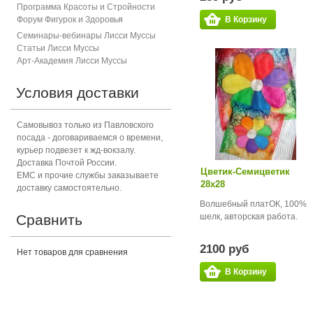
Программа Красоты и Стройности
Форум Фигурок и Здоровь
я
В Корзину
Семинары-вебинары Лисси Муссы
Статьи Лисси Муссы
Арт-Академия Лисси Муссы
Условия доставки
Самовывоз только из Павловского
посада - договариваемся о времени,
курьер подвезет к жд-вокзалу.
Доставка Почтой России.
Цветик-Семицветик
ЕМС и прочие службы заказываете
28х28
доставку самостоятельно.
Волшебный платОК, 100%
Сравнить
шелк, авторская работа.
2100 руб
Нет товаров для сравнения
В Корзину