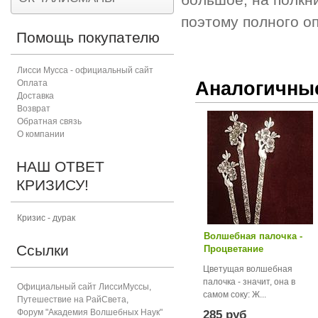
поэтому полного о
Помощь покупателю
Лисси Мусса - официальный сайт
Аналогичны
Оплата
Доставка
Возврат
Обратная связь
О компании
НАШ ОТВЕТ
КРИЗИСУ!
Кризис - дурак
Волшебная палочка -
Ссылки
Процветание
Цветущая волшебная
палочка - значит, она в
Официальный сайт ЛиссиМуссы
,
самом соку: Ж...
Путешествие на РайСвета
,
Форум "Академия Волшебных Наук"
285 руб