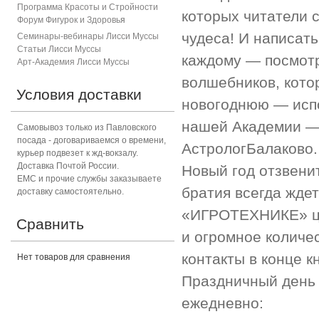
Программа Красоты и Стройности
которых читатели 
Форум Фигурок и Здоровь
я
чудеса! И написать
Семинары-вебинары Лисси Муссы
Статьи Лисси Муссы
каждому — посмотр
Арт-Академия Лисси Муссы
волшебников, кото
Условия доставки
новогоднюю — испо
нашей Академии — 
Самовывоз только из Павловского
посада - договариваемся о времени,
АстрологБалаково.
курьер подвезет к жд-вокзалу.
Доставка Почтой России.
Новый год отзвени
ЕМС и прочие службы заказываете
братия всегда жде
доставку самостоятельно.
«ИГРОТЕХНИКЕ» це
Сравнить
и огромное количе
контакты в конце к
Нет товаров для сравнения
Праздничный день 
ежедневно: