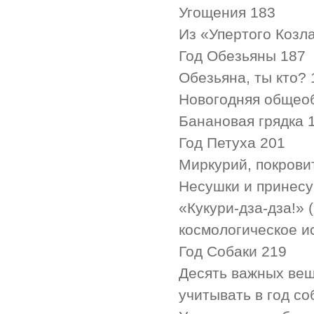
Угощения 183
Из «Упертого Козл
Год Обезьяны 187
Обезьяна, ты кто? 
Новогодняя общеоб
Банановая грядка 
Год Петуха 201
Миркурий, покрови
Несушки и принесу
«Кукури-дза-дза!»
космологическое и
Год Собаки 219
Десять важных вещ
учитывать в год со