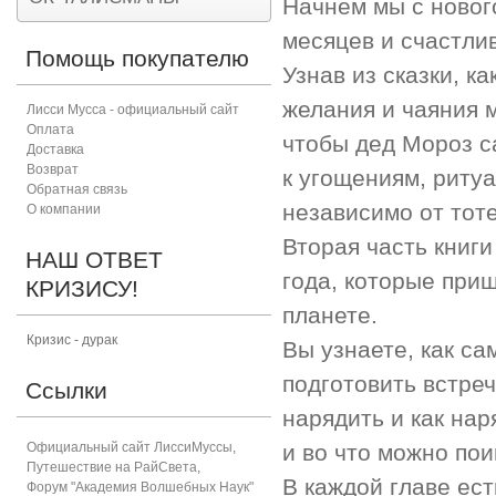
Начнем мы с новог
месяцев и счастли
Помощь покупателю
Узнав из сказки, к
желания и чаяния м
Лисси Мусса - официальный сайт
Оплата
чтобы дед Мороз с
Доставка
Возврат
к угощениям, риту
Обратная связь
независимо от тоте
О компании
Вторая часть книги
НАШ ОТВЕТ
года, которые приш
КРИЗИСУ!
планете.
Кризис - дурак
Вы узнаете, как с
подготовить встречу
Ссылки
нарядить и как нар
Официальный сайт ЛиссиМуссы
,
и во что можно пои
Путешествие на РайСвета
,
В каждой главе ес
Форум "Академия Волшебных Наук"