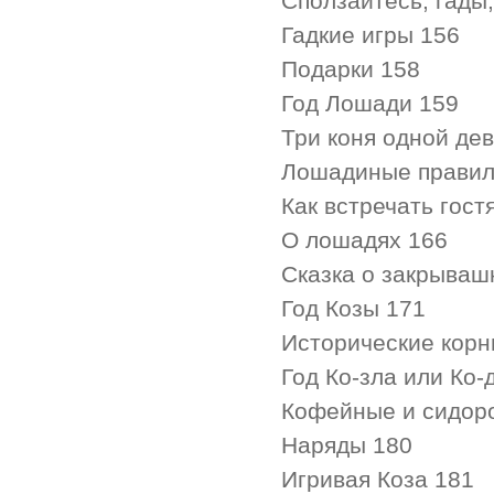
Сползайтесь, гады,
Гадкие игры 156
Подарки 158
Год Лошади 159
Три коня одной де
Лошадиные правила
Как встречать гост
О лошадях 166
Сказка о закрывашк
Год Козы 171
Исторические корн
Год Ко-зла или Ко-
Кофейные и сидор
Наряды 180
Игривая Коза 181