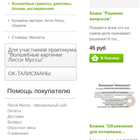
Волшебные грамоты, дипломы,
бланки, распоряжения
Бланк "Решение
вопросов"
Кузькины матери, Анти-Лопы,
обереги
Покажите всем, кто на
самом деле принимает
Стикеры, Магниты
решения! И пус...
45 руб
Для участников практикума
"Волшебные картинки
В Корзину
Лисси Муссы"
ОК-ТАЛИСМАНЫ
Помощь покупателю
Лисси Мусса - официальный сайт
Оплата
Доставка
Возврат
Бланки "Объявление
Обратная связь
для потерявши...
О компании