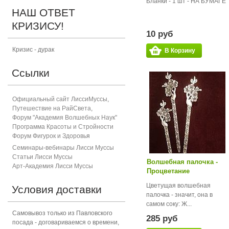
Бланки - 1 шт - НА БУМАГЕ
НАШ ОТВЕТ
КРИЗИСУ!
10 руб
Кризис - дурак
В Корзину
Ссылки
Официальный сайт ЛиссиМуссы
,
Путешествие на РайСвета
,
Форум "Академия Волшебных Наук"
Программа Красоты и Стройности
Форум Фигурок и Здоровь
я
Семинары-вебинары Лисси Муссы
Статьи Лисси Муссы
Волшебная палочка -
Арт-Академия Лисси Муссы
Процветание
Цветущая волшебная
Условия доставки
палочка - значит, она в
самом соку: Ж...
Самовывоз только из Павловского
285 руб
посада - договариваемся о времени,