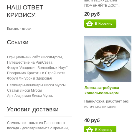
вас и ваших друзей
ПОМЕНЯЙТЕ ДОСТ...
НАШ ОТВЕТ
20 руб
КРИЗИСУ!
В Корзину
Кризис - дурак
Ссылки
Официальный сайт ЛиссиМуссы
,
Путешествие на РайСвета
,
Форум "Академия Волшебных Наук"
Программа Красоты и Стройности
Форум Фигурок и Здоровь
я
Семинары-вебинары Лисси Муссы
Ложка-загребушка
Статьи Лисси Муссы
кошельково-карм...
Арт-Академия Лисси Муссы
Нано-ложка, работает без
источника питания
Условия доставки
40 руб
Самовывоз только из Павловского
посада - договариваемся о времени,
В Корзину