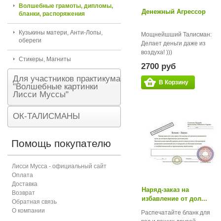
Волшебные грамоты, дипломы,
Денежный Агрессор
бланки, распоряжения
Кузькины матери, Анти-Лопы,
Мощнейшший Талисман:
обереги
Делает деньги даже из
воздуха! )))
Стикеры, Магниты
2700 руб
Для участников практикума
В Корзину
"Волшебные картинки
Лисси Муссы"
ОК-ТАЛИСМАНЫ
Помощь покупателю
Лисси Мусса - официальный сайт
Оплата
Доставка
Наряд-заказ на
Возврат
избавление от дол...
Обратная связь
О компании
Распечатайте бланк для