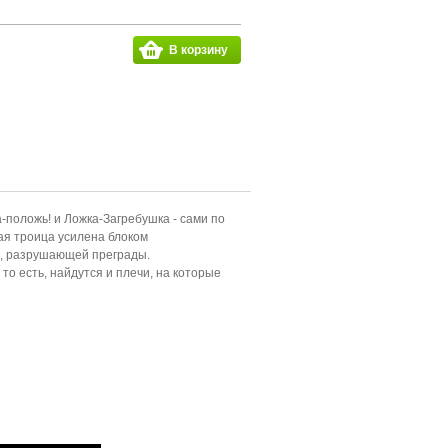
В корзину
-положь! и Ложка-Загребушка - сами по
ая троица усилена блоком
й, разрушающей преграды.
то есть, найдутся и плечи, на которые