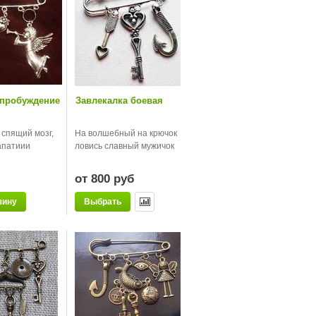
 пробуждение
Завлекалка боевая
спящий мозг,
На волшебный на крючок
апатиии
ловись славный мужичок
от 800 руб
зину
Выбрать