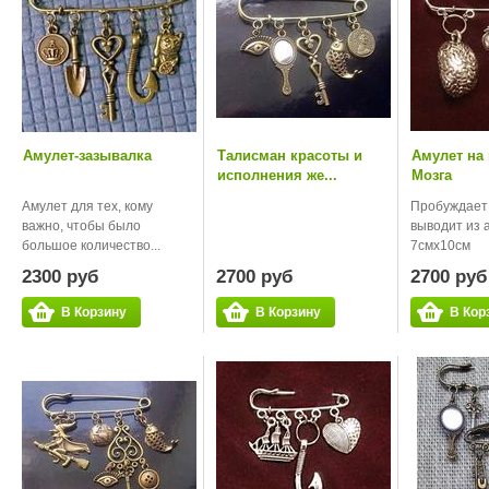
Амулет-зазывалка
Талисман красоты и
Амулет на
исполнения же...
Мозга
Амулет для тех, кому
Пробуждает 
важно, чтобы было
выводит из 
большое количество...
7смх10см
2300 руб
2700 руб
2700 руб
В Корзину
В Корзину
В Кор