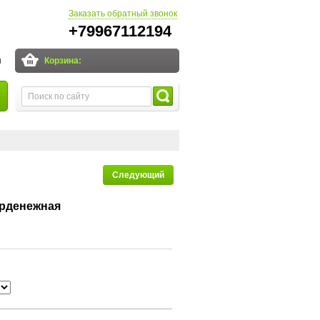
Заказать обратный звонок
+79967112194
и
Корзина:
Следующий
ерденежная