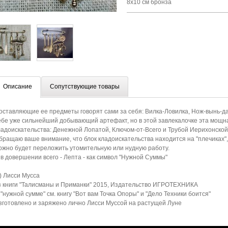
8х10 см бронза
Описание
Сопутствующие товары
оставляющие ее предметы говорят сами за себя: Вилка-Ловилка, Нож-вынь-да
ебе уже сильнейший добывающий артефакт, но в этой завлекалочке эта мощн
ладоискательства: Денежной Лопатой, Ключом-от-Всего и Трубой Иерихонско
бращаю ваше внимание, что блок кладоискательства находится на "плечиках", 
ожно будет переложить утомительную или нудную работу.
 в довершении всего - Лепта - как символ "Нужной Суммы"
с) Лисси Мусса
з книги "Талисманы и Приманки" 2015, Издательство ИГРОТЕХНИКА
 "нужной сумме" см. книгу "Вот вам Точка Опоры" и "Дело Техники боится"
зготовлено и заряжено лично Лисси Муссой на растущей Луне