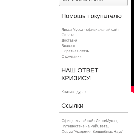
Помощь покупателю
Лисси Мусса - официальный сайт
Оплата
Доставка
Возврат
Обратная связь
О компании
НАШ ОТВЕТ
КРИЗИСУ!
Кризис - дурак
Ссылки
Официальный сайт ЛиссиМуссы
,
Путешествие на РайСвета
,
Форум "Академия Волшебных Наук"