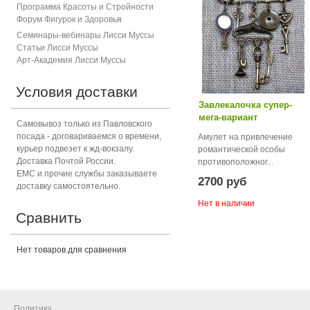
Программа Красоты и Стройности
Форум Фигурок и Здоровь
я
Семинары-вебинары Лисси Муссы
Статьи Лисси Муссы
Арт-Академия Лисси Муссы
Условия доставки
Завлекалочка супер-
мега-вариант
Самовывоз только из Павловского
посада - договариваемся о времени,
Амулет на привлечение
курьер подвезет к жд-вокзалу.
романтической особы
Доставка Почтой России.
противоположног...
ЕМС и прочие службы заказываете
2700 руб
доставку самостоятельно.
Нет в наличии
Сравнить
Нет товаров для сравнения
Политика