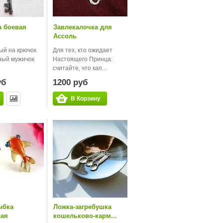
а боевая
Завлекалочка для
Ассоль
ый на крючок
Для тех, кто ожидает
ный мужичок
Настоящего Принца:
считайте, что кап...
уб
1200 руб
В Корзину
ыбка
Ложка-загребушка
вая
кошельково-карм...