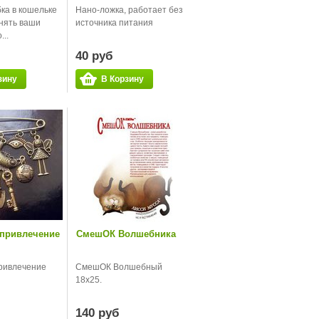
ка в кошельке
Нано-ложка, работает без
нять ваши
источника питания
..
40 руб
зину
В Корзину
 привлечение
СмешОК Волшебника
ривлечение
СмешОК Волшебный
18х25.
140 руб