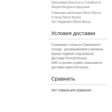
Программа Красоты и Стройности
Форум Фигурок и Здоровь
я
Семинары-вебинары Лисси Муссы
Статьи Лисси Муссы
Арт-Академия Лисси Муссы
Условия доставки
Самовывоз только из Павловского
посада - договариваемся о времени,
курьер подвезет к жд-вокзалу.
Доставка Почтой России.
ЕМС и прочие службы заказываете
доставку самостоятельно.
Сравнить
Нет товаров для сравнения