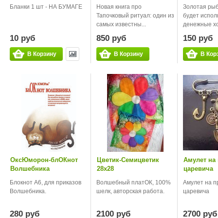
Бланки 1 шт - НА БУМАГЕ
Новая книга про
Золотая рыб
Тапочковый ритуал: один из
будет испол
самых известны...
денежные хо.
10 руб
850 руб
150 руб
В Корзину
В Корзину
В Кор
ОксЮморон-блОКнот
Цветик-Семицветик
Амулет на
Волшебника
28х28
царевича
Блокнот А6, для приказов
Волшебный платОК, 100%
Амулет на п
Волшебника.
шелк, авторская работа.
царевича
280 руб
2100 руб
2700 руб