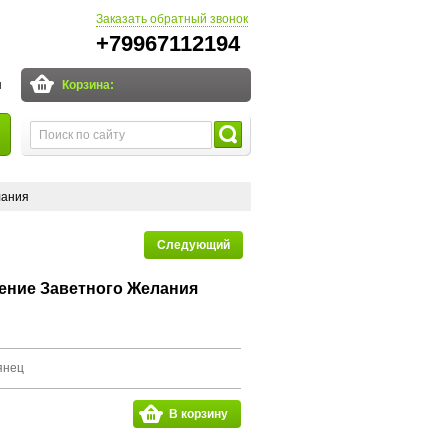
Заказать обратный звонок
+79967112194
и
Корзина:
лания
Следующий
ение Заветного Желания
янец
В корзину