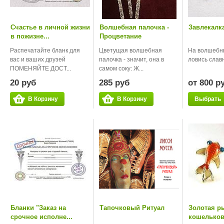
Счастье в личной жизни
Волшебная палочка -
Завлекалк
в пожизне...
Процветание
Распечатайте бланк для
Цветущая волшебная
На волшебн
вас и ваших друзей
палочка - значит, она в
ловись слав
ПОМЕНЯЙТЕ ДОСТ...
самом соку: Ж...
20 руб
285 руб
от 800 р
В Корзину
В Корзину
Выбрать
Бланки "Заказ на
Тапочковый Ритуал
Золотая р
срочное исполне...
кошелько