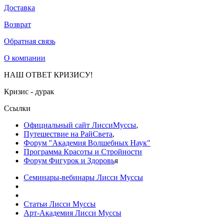
Доставка
Возврат
Обратная связь
О компании
НАШ ОТВЕТ КРИЗИСУ!
Кризис - дурак
Ссылки
Официальный сайт ЛиссиМуссы
,
Путешествие на РайСвета
,
Форум "Академия Волшебных Наук"
Программа Красоты и Стройности
Форум Фигурок и Здоровь
я
Семинары-вебинары Лисси Муссы
Статьи Лисси Муссы
Арт-Академия Лисси Муссы