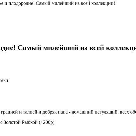
ье и плодородие! Самый милейший из всей коллекции!
родие! Самый милейший из всей коллекц
емьи
 грацией и талией и добряк папа - домашний негулящий, всех об
- с Золотой Рыбкой (+200р)