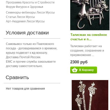
Программа Красоты и Стройности
Форум Фигурок и Здоровь
я
Семинары-вебинары Лисси Муссы
Статьи Лисси Муссы
Арт-Академия Лисси Муссы
Условия доставки
Талисман на семейное
счастье и п...
Самовывоз только из Павловского
Талисман работает на
посада - договариваемся о времени,
создание, сохранение и
курьер подвезет к жд-вокзалу.
приумножение ...
Доставка Почтой России.
2300 руб
ЕМС и прочие службы заказываете
доставку самостоятельно.
В Корзину
Сравнить
Нет товаров для сравнения