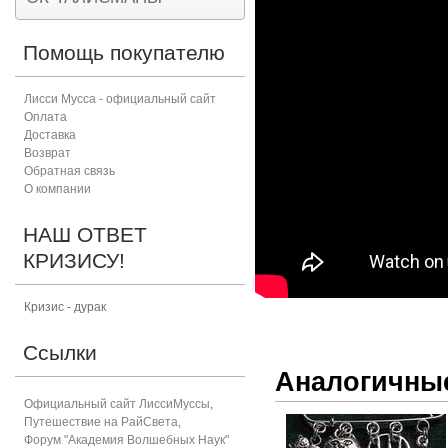
Помощь покупателю
Лисси Мусса - официальный сайт
Оплата
Доставка
Возврат
Обратная связь
О компании
НАШ ОТВЕТ
КРИЗИСУ!
Кризис - дурак
Ссылки
Аналогичны
Официальный сайт ЛиссиМуссы
,
Путешествие на РайСвета
,
Форум "Академия Волшебных Наук"