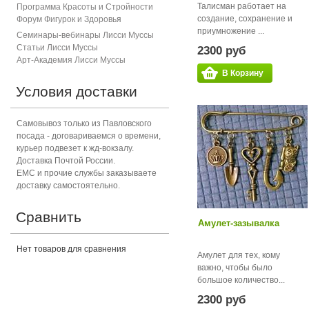
Талисман работает на
Программа Красоты и Стройности
создание, сохранение и
Форум Фигурок и Здоровь
я
приумножение ...
Семинары-вебинары Лисси Муссы
Статьи Лисси Муссы
2300 руб
Арт-Академия Лисси Муссы
В Корзину
Условия доставки
Самовывоз только из Павловского
посада - договариваемся о времени,
курьер подвезет к жд-вокзалу.
Доставка Почтой России.
ЕМС и прочие службы заказываете
доставку самостоятельно.
Сравнить
Амулет-зазывалка
Нет товаров для сравнения
Амулет для тех, кому
важно, чтобы было
большое количество...
2300 руб