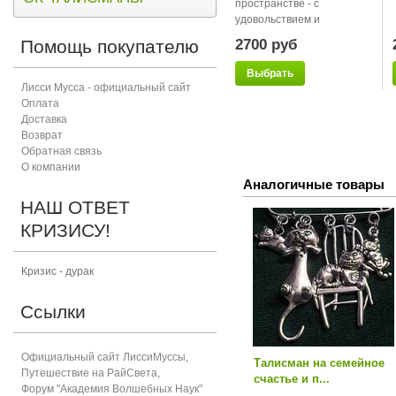
пространстве - с
удовольствием и
беспрепят...
Помощь покупателю
2700 руб
Выбрать
Лисси Мусса - официальный сайт
Оплата
Доставка
Возврат
Обратная связь
О компании
Аналогичные товары
НАШ ОТВЕТ
КРИЗИСУ!
Кризис - дурак
Ссылки
Официальный сайт ЛиссиМуссы
,
Талисман на семейное
Путешествие на РайСвета
,
счастье и п...
Форум "Академия Волшебных Наук"