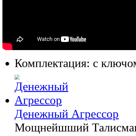
Комплектация:
с ключо
Денежный Агрессор
Мощнейшший Талисман: